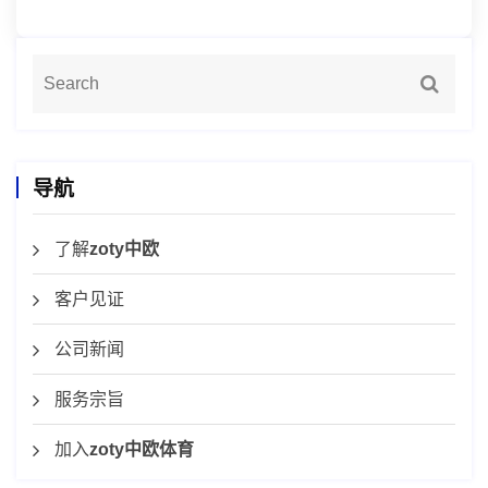
导航
了解
zoty中欧
客户见证
公司新闻
服务宗旨
加入
zoty中欧体育