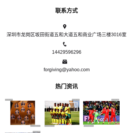
联系方式
深圳市龙岗区坂田街道五和大道五和商业广场三楼3016室
14429596296
forgiving@yahoo.com
热门资讯