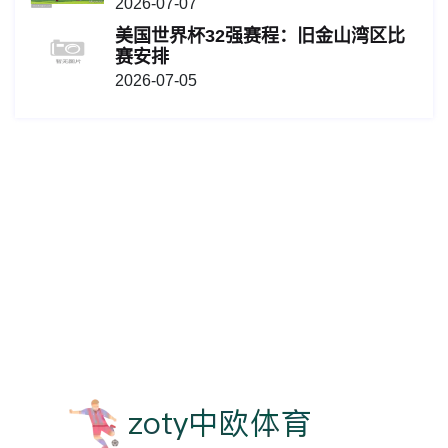
2026-07-07
美国世界杯32强赛程：旧金山湾区比
赛安排
2026-07-05