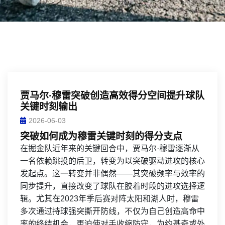
贾马尔·穆雷突破创造高效得分空间提升球队
关键时刻输出
2026-06-03
突破如何成为穆雷关键时刻的得分支点
在掘金队近年来的关键回合中，贾马尔·穆雷逐渐从
一名依赖跳投的后卫，转变为以突破驱动进攻的核心
发起点。这一转变并非偶然——其突破频率与效率的
同步提升，直接改变了球队在胶着时段的进攻选择逻
辑。尤其在2023年季后赛对阵太阳和湖人时，穆雷
多次通过持球强突撕开防线，不仅为自己创造高命中
率的终结机会，更迫使对手收缩防守，为约基奇或外