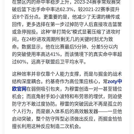
在禁区内的命中率稳步上升，2023-24赛季常规赛突
破后篮下出手命中率达62.3%，较2021-22赛季提升
近8个百分点。更重要的是，他减少了无谓的横传或
回传，更多选择在第一步过掉防守人后直接攻击篮筐
或急停抛投。这种“单打简化”模式显著压缩了进攻时
间，在24秒进攻周期所剩无几的关键时刻尤为致
命。数据显示，他在比赛最后5分钟、分差5分以内
的突破使用率高达41%，而该情境下的真实命中率超
过60%，远高于联盟后卫平均水平。
这种效率并非仅靠个人能力支撑，而是与掘金的战术
结构深度耦合。约基奇作为高位策应核心，常
zoty中
欧官网
在弱侧吸引包夹，为穆雷创造一对一甚至错位
机会；而底角射手如小波特和布劳恩的埋伏，则迫使
防守方不敢过度协防。穆雷的突破因此不再是孤立的
个人行为，而是嵌入体系后的高效触发器——一旦他
启动突破，整个防守阵型必须做出反应，而掘金恰恰
擅长利用这种反应制造二次机会。