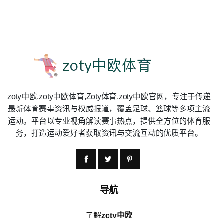
zoty中欧,zoty中欧体育,Zoty体育,zoty中欧官网，专注于传递
最新体育赛事资讯与权威报道，覆盖足球、篮球等多项主流
运动。平台以专业视角解读赛事热点，提供全方位的体育服
务，打造运动爱好者获取资讯与交流互动的优质平台。
导航
了解
zoty中欧