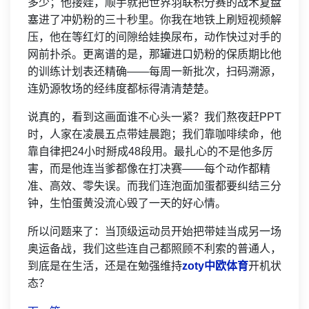
多少；他接娃，顺手就把世界羽联积分赛的战术复盘
塞进了冲奶粉的三十秒里。你我在地铁上刷短视频解
压，他在等红灯的间隙给娃换尿布，动作快过对手的
网前扑杀。更离谱的是，那罐进口奶粉的保质期比他
的训练计划表还精确——每周一新批次，扫码溯源，
连奶源牧场的经纬度都标得清清楚楚。
说真的，看到这画面谁不心头一紧？我们熬夜赶PPT
时，人家在凌晨五点带娃晨跑；我们靠咖啡续命，他
靠自律把24小时掰成48段用。最扎心的不是他多厉
害，而是他连当爹都像在打决赛——每个动作都精
准、高效、零失误。而我们连泡面加蛋都要纠结三分
钟，生怕蛋黄没流心毁了一天的好心情。
所以问题来了：当顶级运动员开始把带娃当成另一场
奥运备战，我们这些连自己都照顾不利索的普通人，
到底是在生活，还是在勉强维持
zoty中欧体育
开机状
态？