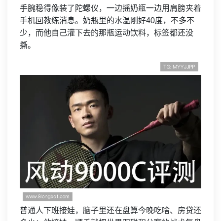
手腕稳得像装了陀螺仪，一边摇奶瓶一边用肩膀夹着
手机回教练消息。奶瓶里的水温刚好40度，不多不
少，而他自己灌下去的那瓶运动饮料，标签都还没
撕。
普通人下班接娃，脑子里还在盘算今晚吃啥、房贷还